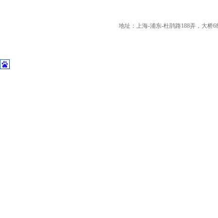
地址：上海-浦东-杜鹃路188弄，大桥