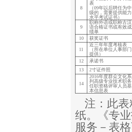
表
8
（09年以后聘任为中
级的，需要提供能力
水平考试证书）
职称外语或职称古汉
9
语合格证书或有效成
绩单
10
获奖证书
近三年年度考核表
11
（所在单位人事部门
提供）
12
承诺书
13
2
寸证件照
2016
年度群众文化系
列高级专业技术职务
14
任职资格评审人员基
本信息表
注：此表
纸。《专业
服务－表格