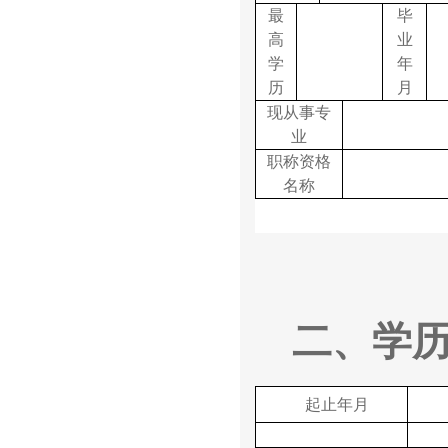
最
毕
高
业
学
年
历
月
现从事专
业
职称资格
名称
二、学
起止年月