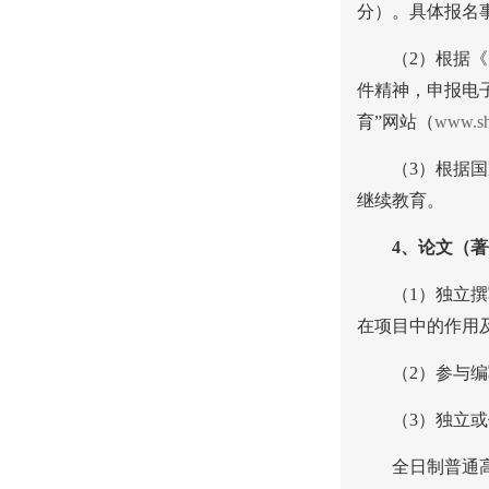
分）。具体报名
（
2
）根据《
件精神，申报电
育”网站（
www.she
（
3
）根据国
继续教育。
4
、论文（著
（
1
）独立撰
在项目中的作用
（
2
）参与编
（
3
）独立或
全日制普通