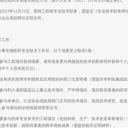
转到专业技术岗位人员，按沪人社专〔2021〕312号文件规定执行。
3年12月31日。受聘工程师专业技术职务，需提交《专业技术职务聘任表》（htt
单位出具的聘任证明文件。
工作
生物医药专业技术工作后，以下成果至少取得1项：
与工程项目取得国家、省市或各委办局颁发的技术创新发明并获得个人
项中个人排名前五位）。
相关的发明专利授权且应用较好的前三位发明者（需提供专利实施或应
与列入省部级及以上重点攻关项目、产学研项目，项目取得显著的经济
与本单位、行业协会或政府部门主导的技术项目，包括技术研究、改造
人参与项目的证明或获得荣誉证书。
参与的本专业有关的工程项目（包括科研、生产、技术改造革新项目）
大技术创新，或取得显著的降本增效成果（需提供相关证明材料）。