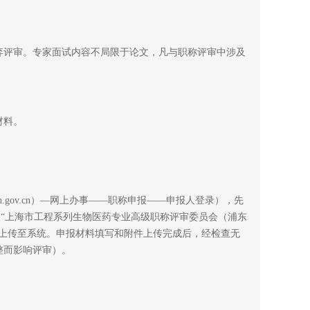
评审。专家面试内容不局限于论文，凡与职称评审中涉及
材料。
sh.gov.cn）—网上办事——职称申报——申报人登录），先
的“上海市工程系列生物医药专业高级职称评审委员会（浦东
应上传至系统。申报材料填写和附件上传完成后，经检查无
整而影响评审）。