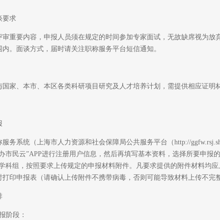
要求
重要内容，申报人员须在规定的时间参加专家面试，无故缺席视为放弃
围内。面谈方式，届时请关注职称服务平台短信通知。
家、本市、本区各类科研项目研究及人才培养计划，需提供相应证明
报
统（上海市人力资源和社会保障局公共服务平台（http://ggfw.rsj.
办市民云”APP进行注册用户信息，然后再填写基本资料，选择所要申报
业学科组，按照要求上传规定的申报材料附件。凡要求提供的附件材料均
时打印申报表（请确认上传附件不携带病毒，否则可能导致材料上传不完
排
报阶段：