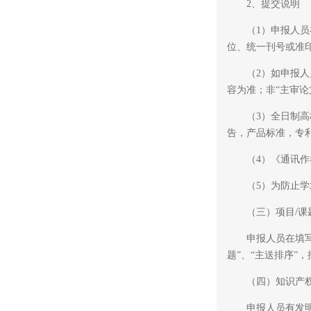
2、提交说明
（1）申报人员在
位、统一刊号或准印
（2）如申报人员
容为准；非“主审论
（3）全日制高校
告，产品标准，专
（4）《通讯作者
（5）为防止学术
（三）项目/课
申报人员在填写参与
题”、“主送排序”
（四）知识产
申报人员有发明专