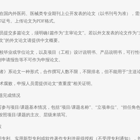
国内外医药、医械类专业期刊上公开发表的论文（以书刊号为准），需
证号。上传论文为PDF格式。
提交多篇论文，须明确1篇作为“主审论文”。若以外文发表的论文作为“
文”的外文论文请提供中文概要。
毕业或学位论文，以及项目（工程）设计说明书、产品说明书，可行性
利申请报告等不可作为申报论文。
》系论文一种形式，合作撰写人数不限，不限排名，但不能用于“主送论
腐败，申报人员需提供论文“查重度”相关证明。
题完成情况
项目/课题基本情况，包括“项目/课题名称”、“立项单位”、“担任角色”
，按照项目/课题的主次、层级来填写。
权
利、实用新型专利或软件著作专利并获得授权（不受理专利通知），并