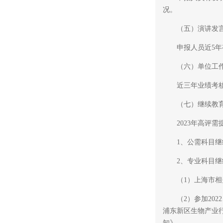
况。
（五）演讲发
申报人员近5年有
（六）单位工作
近三年业绩考核为
（七）继续教育
2023年高评需提
1、公需科目继续教育：
2、专业科目继
（1）上海市相关机构举
（2）参加2022
浦东新区生物产业
知》。