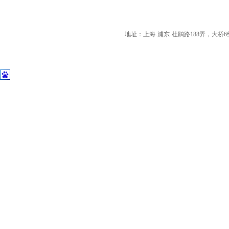
地址：上海-浦东-杜鹃路188弄，大桥